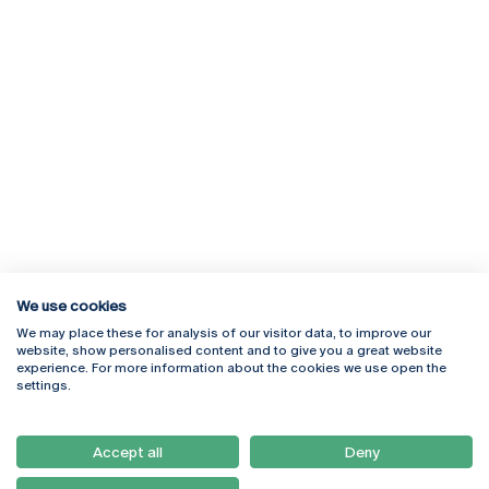
We use cookies
We may place these for analysis of our visitor data, to improve our
Rua Diogo Botelho 1327
Campus Online
website, show personalised content and to give you a great website
4169-005 Porto
Webmail
experience. For more information about the cookies we use open the
+351 226 196 240
Intranet
settings.
Email:
artes@ucp.pt
Serviços
Como Chegar
Accept all
Deny
Newsletter