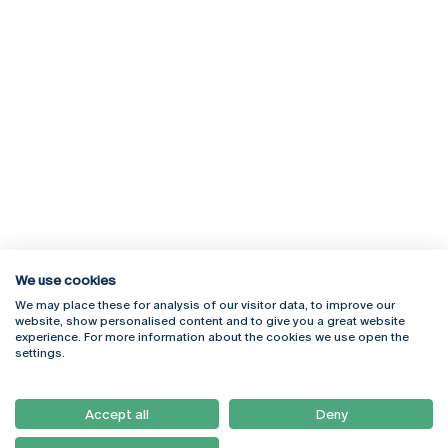
We use cookies
We may place these for analysis of our visitor data, to improve our
Rua Diogo Botelho 1327
Campus Online
website, show personalised content and to give you a great website
4169-005 Porto
Webmail
experience. For more information about the cookies we use open the
+351 226 196 240
Intranet
settings.
Email:
artes@ucp.pt
Serviços
Como Chegar
Accept all
Deny
Newsletter