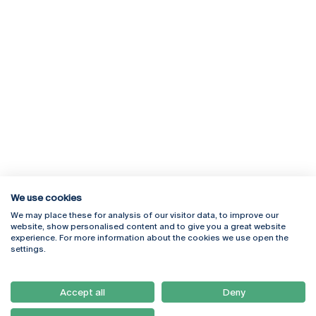
We use cookies
We may place these for analysis of our visitor data, to improve our
Rua Diogo Botelho 1327
Campus Online
website, show personalised content and to give you a great website
4169-005 Porto
Webmail
experience. For more information about the cookies we use open the
+351 226 196 240
Intranet
settings.
Email:
artes@ucp.pt
Serviços
Como Chegar
Accept all
Deny
Newsletter