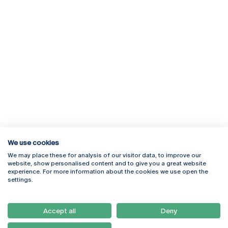
We use cookies
We may place these for analysis of our visitor data, to improve our
Rua Diogo Botelho 1327
Campus Online
website, show personalised content and to give you a great website
4169-005 Porto
Webmail
experience. For more information about the cookies we use open the
+351 226 196 240
Intranet
settings.
Email:
artes@ucp.pt
Serviços
Como Chegar
Accept all
Deny
Newsletter