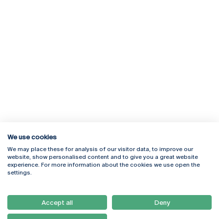
We use cookies
We may place these for analysis of our visitor data, to improve our
Rua Diogo Botelho 1327
Campus Online
website, show personalised content and to give you a great website
4169-005 Porto
Webmail
experience. For more information about the cookies we use open the
+351 226 196 240
Intranet
settings.
Email:
artes@ucp.pt
Serviços
Como Chegar
Accept all
Deny
Newsletter