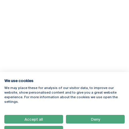
We use cookies
We may place these for analysis of our visitor data, to improve our
Rua Diogo Botelho 1327
Campus Online
website, show personalised content and to give you a great website
4169-005 Porto
Webmail
experience. For more information about the cookies we use open the
+351 226 196 240
Intranet
settings.
Email:
artes@ucp.pt
Serviços
Como Chegar
Accept all
Deny
Newsletter