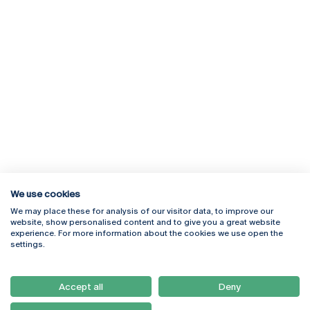
We use cookies
We may place these for analysis of our visitor data, to improve our
Rua Diogo Botelho 1327
Campus Online
website, show personalised content and to give you a great website
4169-005 Porto
Webmail
experience. For more information about the cookies we use open the
+351 226 196 240
Intranet
settings.
Email:
artes@ucp.pt
Serviços
Como Chegar
Accept all
Deny
Newsletter