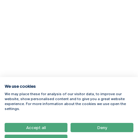
We use cookies
We may place these for analysis of our visitor data, to improve our
Rua Diogo Botelho 1327
Campus Online
website, show personalised content and to give you a great website
4169-005 Porto
Webmail
experience. For more information about the cookies we use open the
+351 226 196 240
Intranet
settings.
Email:
artes@ucp.pt
Serviços
Como Chegar
Accept all
Deny
Newsletter