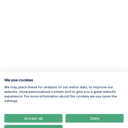
We use cookies
We may place these for analysis of our visitor data, to improve our
Rua Diogo Botelho 1327
Campus Online
website, show personalised content and to give you a great website
4169-005 Porto
Webmail
experience. For more information about the cookies we use open the
+351 226 196 240
Intranet
settings.
Email:
artes@ucp.pt
Serviços
Como Chegar
Accept all
Deny
Newsletter