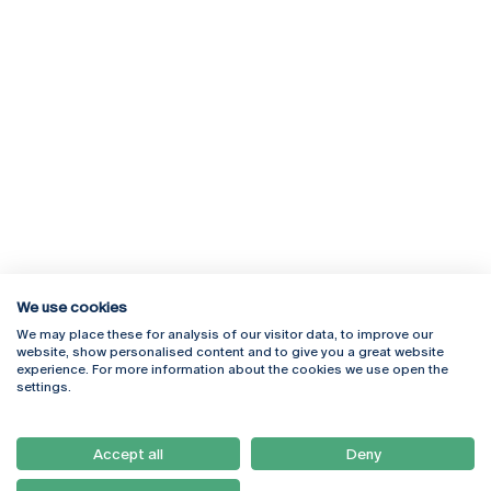
We use cookies
We may place these for analysis of our visitor data, to improve our
Rua Diogo Botelho 1327
Campus Online
website, show personalised content and to give you a great website
4169-005 Porto
Webmail
experience. For more information about the cookies we use open the
+351 226 196 240
Intranet
settings.
Email:
artes@ucp.pt
Serviços
Como Chegar
Accept all
Deny
Newsletter