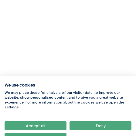
We use cookies
We may place these for analysis of our visitor data, to improve our
Rua Diogo Botelho 1327
Campus Online
website, show personalised content and to give you a great website
4169-005 Porto
Webmail
experience. For more information about the cookies we use open the
+351 226 196 240
Intranet
settings.
Email:
artes@ucp.pt
Serviços
Como Chegar
Accept all
Deny
Newsletter