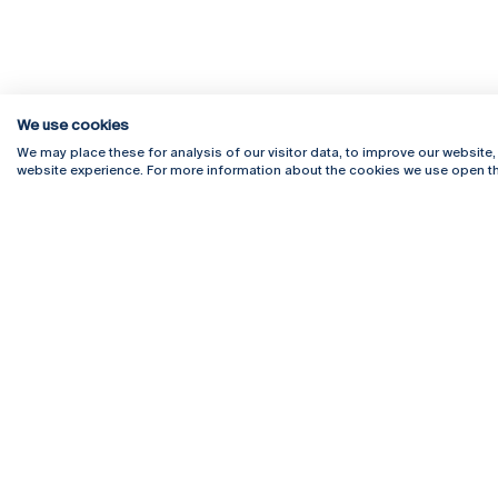
We use cookies
We may place these for analysis of our visitor data, to improve our website
website experience. For more information about the cookies we use open th
Rua Diogo Botelho 1327
Campus 
4169-005 Porto
Webmail
+351 226 196 240
Intranet
Email:
artes@ucp.pt
Serviço
Como C
Newslet