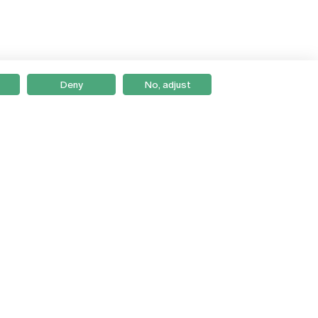
Deny
No, adjust
Braga
Lisboa
Porto
Viseu