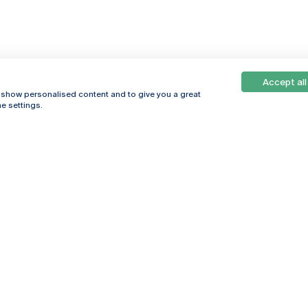
Accept all
, show personalised content and to give you a great
e settings.
Online
© 2026
Universidade
Católica
s
Portuguesa
hegar
Política de
ter
Privacidade
Termos &
Condições
Direitos do Titular
dos Dados
Entidades Financiadoras