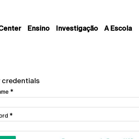
 Center
Ensino
Investigação
A Escola
 credentials
ame
*
ord
*