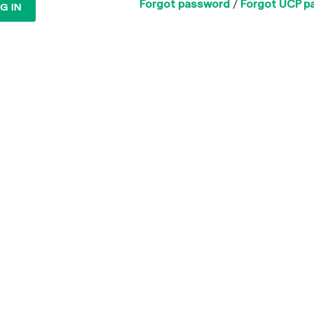
Forgot password
/
Forgot UCP p
G IN