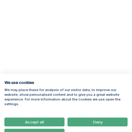
We use cookies
We may place these for analysis of our visitor data, to improve our
Rua Diogo Botelho 1327
Campus Online
website, show personalised content and to give you a great website
4169-005 Porto
Webmail
experience. For more information about the cookies we use open the
+351 226 196 240
Intranet
settings.
Email:
artes@ucp.pt
Serviços
Como Chegar
Accept all
Deny
Newsletter