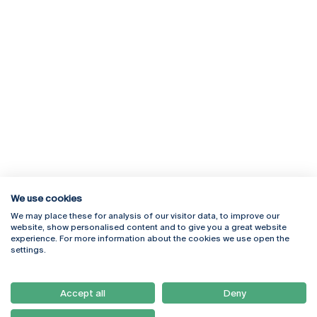
We use cookies
We may place these for analysis of our visitor data, to improve our
Rua Diogo Botelho 1327
Campus Online
website, show personalised content and to give you a great website
4169-005 Porto
Webmail
experience. For more information about the cookies we use open the
+351 226 196 240
Intranet
settings.
Email:
artes@ucp.pt
Serviços
Como Chegar
Accept all
Deny
Newsletter