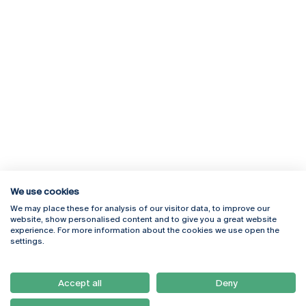
We use cookies
We may place these for analysis of our visitor data, to improve our
Rua Diogo Botelho 1327
Campus Online
website, show personalised content and to give you a great website
4169-005 Porto
Webmail
experience. For more information about the cookies we use open the
+351 226 196 240
Intranet
settings.
Email:
artes@ucp.pt
Serviços
Como Chegar
Accept all
Deny
Newsletter