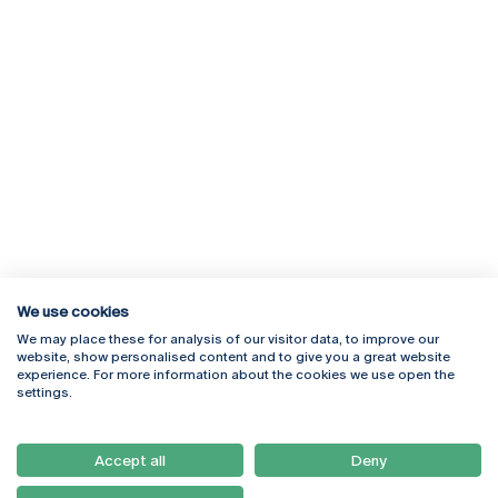
We use cookies
We may place these for analysis of our visitor data, to improve our
Rua Diogo Botelho 1327
Campus Online
website, show personalised content and to give you a great website
4169-005 Porto
Webmail
experience. For more information about the cookies we use open the
+351 226 196 240
Intranet
settings.
Email:
artes@ucp.pt
Serviços
Como Chegar
Accept all
Deny
Newsletter