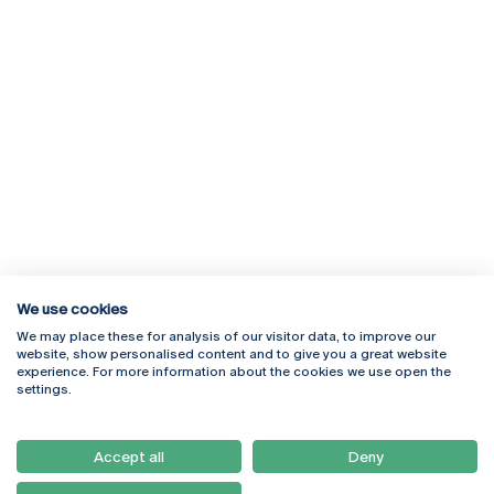
We use cookies
We may place these for analysis of our visitor data, to improve our
Rua Diogo Botelho 1327
Campus Online
website, show personalised content and to give you a great website
4169-005 Porto
Webmail
experience. For more information about the cookies we use open the
+351 226 196 240
Intranet
settings.
Email:
artes@ucp.pt
Serviços
Como Chegar
Accept all
Deny
Newsletter