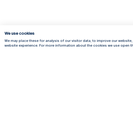
We use cookies
We may place these for analysis of our visitor data, to improve our website
website experience. For more information about the cookies we use open th
Rua Diogo Botelho 1327
Campus 
4169-005 Porto
Webmail
+351 226 196 240
Intranet
Email:
artes@ucp.pt
Serviço
Como C
Newslet