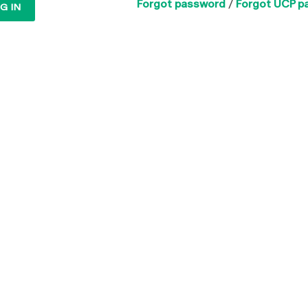
Forgot password
/
Forgot UCP p
G IN