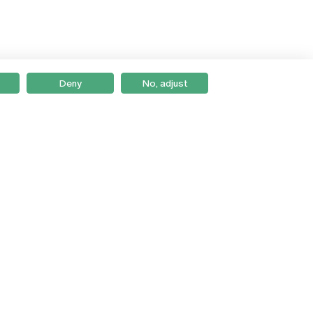
Deny
No, adjust
Braga
Lisboa
Porto
Viseu