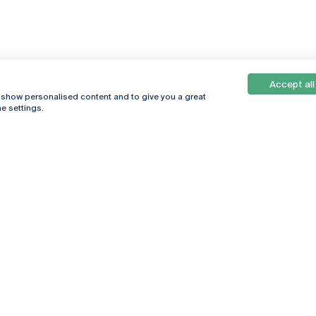
Accept all
, show personalised content and to give you a great
e settings.
Online
© 2026
Universidade
Católica
s
Portuguesa
hegar
Política de
ter
Privacidade
Termos &
Condições
Direitos do Titular
dos Dados
Entidades Financiadoras