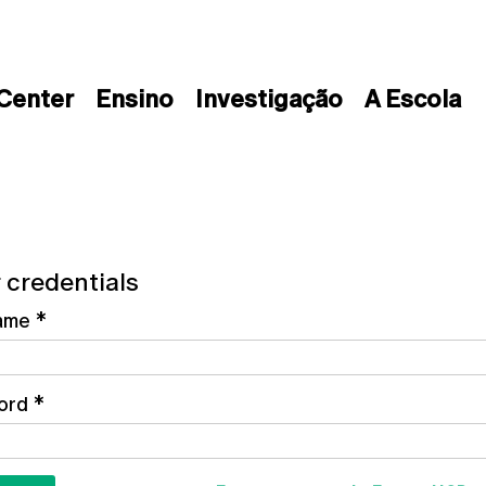
 Center
Ensino
Investigação
A Escola
 credentials
ame
*
ord
*