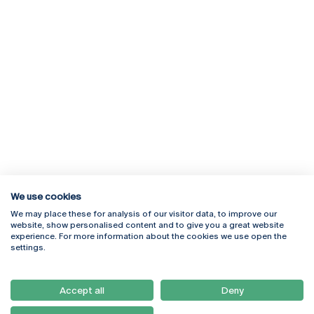
We use cookies
We may place these for analysis of our visitor data, to improve our
Rua Diogo Botelho 1327
Campus Online
website, show personalised content and to give you a great website
4169-005 Porto
Webmail
experience. For more information about the cookies we use open the
+351 226 196 240
Intranet
settings.
Email:
artes@ucp.pt
Serviços
Como Chegar
Accept all
Deny
Newsletter