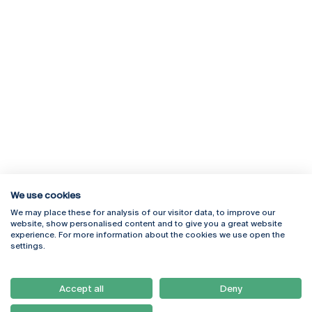
We use cookies
We may place these for analysis of our visitor data, to improve our
Rua Diogo Botelho 1327
Campus Online
website, show personalised content and to give you a great website
4169-005 Porto
Webmail
experience. For more information about the cookies we use open the
+351 226 196 240
Intranet
settings.
Email:
artes@ucp.pt
Serviços
Como Chegar
Accept all
Deny
Newsletter