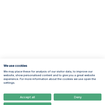
We use cookies
We may place these for analysis of our visitor data, to improve our
Rua Diogo Botelho 1327
Campus Online
website, show personalised content and to give you a great website
4169-005 Porto
Webmail
experience. For more information about the cookies we use open the
+351 226 196 240
Intranet
settings.
Email:
artes@ucp.pt
Serviços
Como Chegar
Accept all
Deny
Newsletter