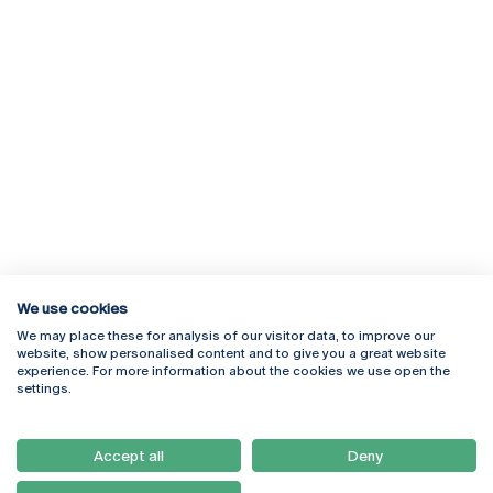
We use cookies
We may place these for analysis of our visitor data, to improve our
Rua Diogo Botelho 1327
Campus Online
website, show personalised content and to give you a great website
4169-005 Porto
Webmail
experience. For more information about the cookies we use open the
+351 226 196 240
Intranet
settings.
Email:
artes@ucp.pt
Serviços
Como Chegar
Accept all
Deny
Newsletter