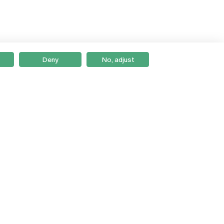
Deny
No, adjust
Braga
Lisboa
Porto
Viseu