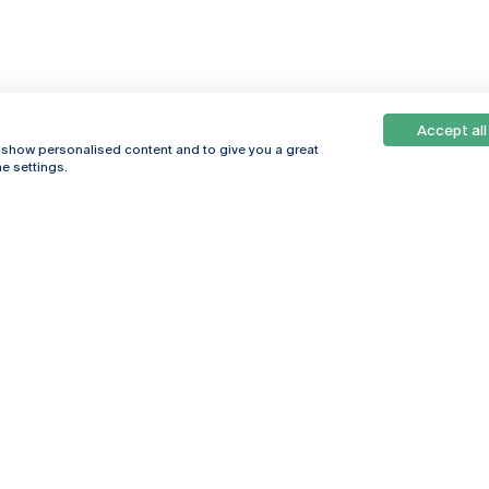
Accept all
, show personalised content and to give you a great
e settings.
Online
© 2026
Universidade
Católica
s
Portuguesa
hegar
Política de
ter
Privacidade
Termos &
Condições
Direitos do Titular
dos Dados
Entidades Financiadoras