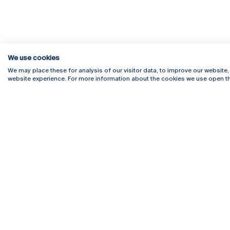
We use cookies
We may place these for analysis of our visitor data, to improve our website
website experience. For more information about the cookies we use open th
Rua Diogo Botelho 1327
Campus 
4169-005 Porto
Webmail
+351 226 196 240
Intranet
Email:
artes@ucp.pt
Serviço
Como C
Newslet