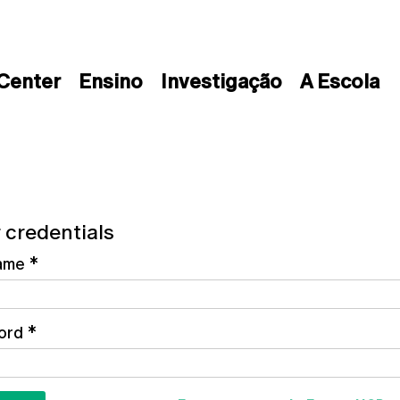
 Center
Ensino
Investigação
A Escola
 credentials
ame
*
ord
*