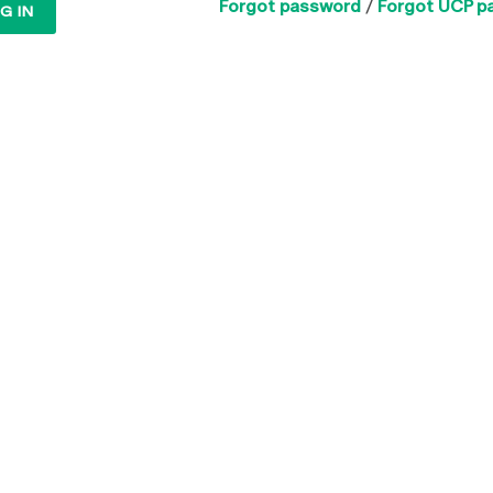
Forgot password
/
Forgot UCP p
G IN