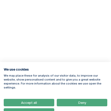
We use cookies
We may place these for analysis of our visitor data, to improve our
Rua Diogo Botelho 1327
Campus Online
website, show personalised content and to give you a great website
4169-005 Porto
Webmail
experience. For more information about the cookies we use open the
+351 226 196 240
Intranet
settings.
Email:
artes@ucp.pt
Serviços
Como Chegar
Accept all
Deny
Newsletter