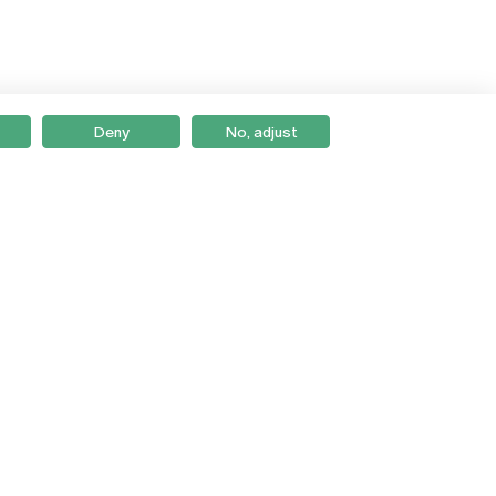
Deny
No, adjust
Braga
Lisboa
Porto
Viseu