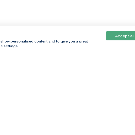
Accept all
, show personalised content and to give you a great
e settings.
Online
© 2026
Universidade
Católica
s
Portuguesa
hegar
Política de
ter
Privacidade
Termos &
Condições
Direitos do Titular
dos Dados
Entidades Financiadoras