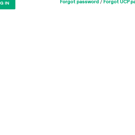
Forgot password
/
Forgot UCP p
G IN