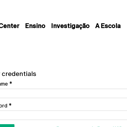
 Center
Ensino
Investigação
A Escola
 credentials
ame
*
ord
*