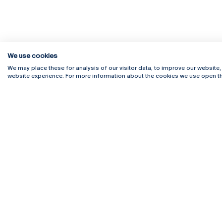
We use cookies
We may place these for analysis of our visitor data, to improve our website
website experience. For more information about the cookies we use open th
Rua Diogo Botelho 1327
Campus 
4169-005 Porto
Webmail
+351 226 196 240
Intranet
Email:
artes@ucp.pt
Serviço
Como C
Newslet