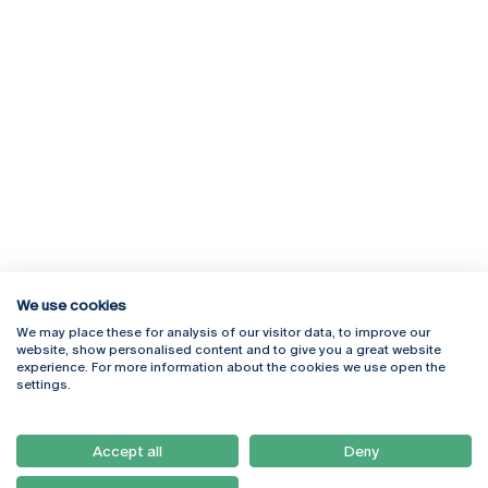
We use cookies
We may place these for analysis of our visitor data, to improve our
Rua Diogo Botelho 1327
Campus Online
website, show personalised content and to give you a great website
4169-005 Porto
Webmail
experience. For more information about the cookies we use open the
+351 226 196 240
Intranet
settings.
Email:
artes@ucp.pt
Serviços
Como Chegar
Accept all
Deny
Newsletter