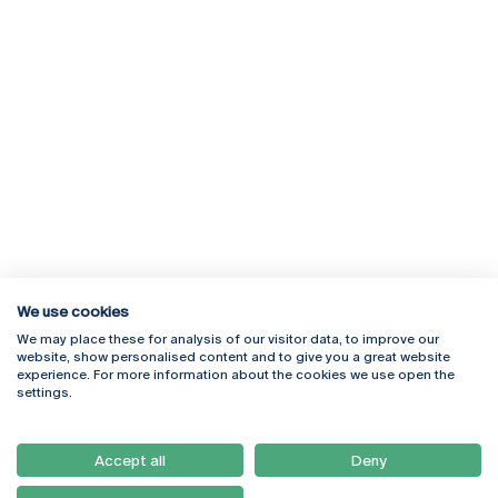
We use cookies
We may place these for analysis of our visitor data, to improve our
Rua Diogo Botelho 1327
Campus Online
website, show personalised content and to give you a great website
4169-005 Porto
Webmail
experience. For more information about the cookies we use open the
+351 226 196 240
Intranet
settings.
Email:
artes@ucp.pt
Serviços
Como Chegar
Accept all
Deny
Newsletter