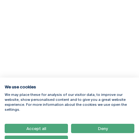
We use cookies
We may place these for analysis of our visitor data, to improve our
Rua Diogo Botelho 1327
Campus Online
website, show personalised content and to give you a great website
4169-005 Porto
Webmail
experience. For more information about the cookies we use open the
+351 226 196 240
Intranet
settings.
Email:
artes@ucp.pt
Serviços
Como Chegar
Accept all
Deny
Newsletter