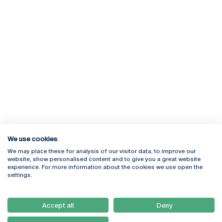
We use cookies
We may place these for analysis of our visitor data, to improve our
Rua Diogo Botelho 1327
Campus Online
website, show personalised content and to give you a great website
4169-005 Porto
Webmail
experience. For more information about the cookies we use open the
+351 226 196 240
Intranet
settings.
Email:
artes@ucp.pt
Serviços
Como Chegar
Accept all
Deny
Newsletter