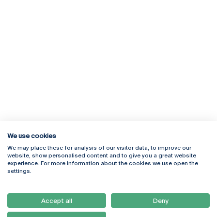
We use cookies
We may place these for analysis of our visitor data, to improve our
Rua Diogo Botelho 1327
Campus Online
website, show personalised content and to give you a great website
4169-005 Porto
Webmail
experience. For more information about the cookies we use open the
+351 226 196 240
Intranet
settings.
Email:
artes@ucp.pt
Serviços
Como Chegar
Accept all
Deny
Newsletter