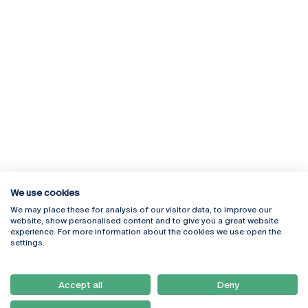
We use cookies
We may place these for analysis of our visitor data, to improve our
Rua Diogo Botelho 1327
Campus Online
website, show personalised content and to give you a great website
4169-005 Porto
Webmail
experience. For more information about the cookies we use open the
+351 226 196 240
Intranet
settings.
Email:
artes@ucp.pt
Serviços
Como Chegar
Accept all
Deny
Newsletter