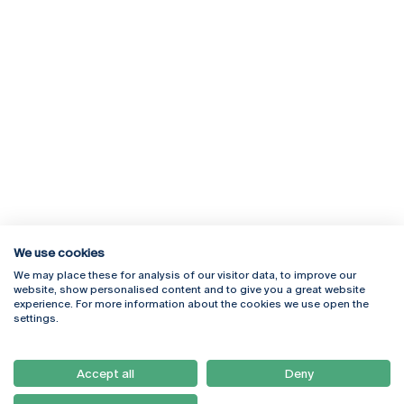
We use cookies
We may place these for analysis of our visitor data, to improve our
Rua Diogo Botelho 1327
Campus Online
website, show personalised content and to give you a great website
4169-005 Porto
Webmail
experience. For more information about the cookies we use open the
+351 226 196 240
Intranet
settings.
Email:
artes@ucp.pt
Serviços
Como Chegar
Accept all
Deny
Newsletter