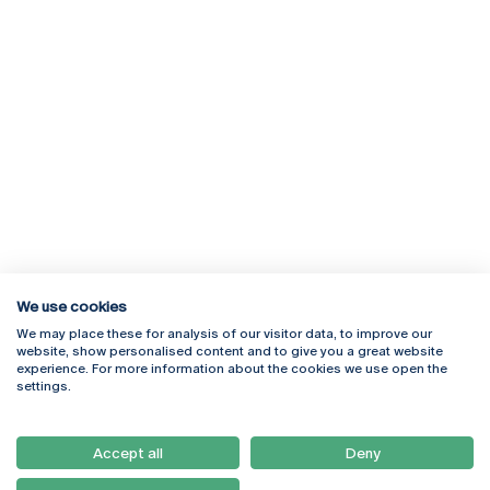
We use cookies
We may place these for analysis of our visitor data, to improve our
Rua Diogo Botelho 1327
Campus Online
website, show personalised content and to give you a great website
4169-005 Porto
Webmail
experience. For more information about the cookies we use open the
+351 226 196 240
Intranet
settings.
Email:
artes@ucp.pt
Serviços
Como Chegar
Accept all
Deny
Newsletter