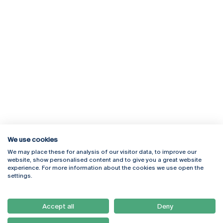
We use cookies
We may place these for analysis of our visitor data, to improve our
Rua Diogo Botelho 1327
Campus Online
website, show personalised content and to give you a great website
4169-005 Porto
Webmail
experience. For more information about the cookies we use open the
+351 226 196 240
Intranet
settings.
Email:
artes@ucp.pt
Serviços
Como Chegar
Accept all
Deny
Newsletter