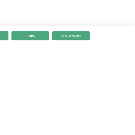
Deny
No, adjust
Braga
Lisboa
Porto
Viseu