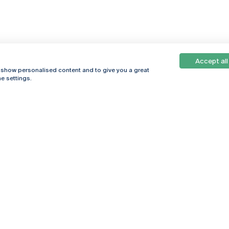
Accept all
, show personalised content and to give you a great
e settings.
Online
© 2026
Universidade
Católica
s
Portuguesa
hegar
Política de
ter
Privacidade
Termos &
Condições
Direitos do Titular
dos Dados
Entidades Financiadoras