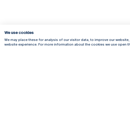
We use cookies
We may place these for analysis of our visitor data, to improve our website
website experience. For more information about the cookies we use open th
Rua Diogo Botelho 1327
Campus 
4169-005 Porto
Webmail
+351 226 196 240
Intranet
Email:
artes@ucp.pt
Serviço
Como C
Newslet