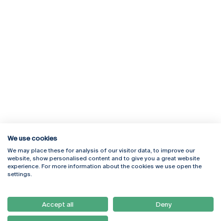
We use cookies
We may place these for analysis of our visitor data, to improve our
Rua Diogo Botelho 1327
Campus Online
website, show personalised content and to give you a great website
4169-005 Porto
Webmail
experience. For more information about the cookies we use open the
+351 226 196 240
Intranet
settings.
Email:
artes@ucp.pt
Serviços
Como Chegar
Accept all
Deny
Newsletter