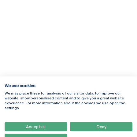
We use cookies
We may place these for analysis of our visitor data, to improve our
Rua Diogo Botelho 1327
Campus Online
website, show personalised content and to give you a great website
4169-005 Porto
Webmail
experience. For more information about the cookies we use open the
+351 226 196 240
Intranet
settings.
Email:
artes@ucp.pt
Serviços
Como Chegar
Accept all
Deny
Newsletter