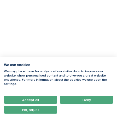
We use cookies
We may place these for analysis of our visitor data, to improve our
Rua Diogo Botelho 1327
Campus Online
website, show personalised content and to give you a great website
4169-005 Porto
Webmail
experience. For more information about the cookies we use open the
+351 226 196 240
Intranet
settings.
Email:
artes@ucp.pt
Serviços
Como Chegar
Accept all
Deny
Newsletter
No, adjust