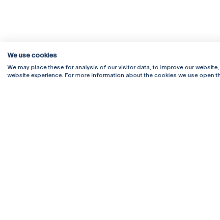
We use cookies
We may place these for analysis of our visitor data, to improve our website
website experience. For more information about the cookies we use open th
Rua Diogo Botelho 1327
Campus 
4169-005 Porto
Webmail
+351 226 196 240
Intranet
Email:
artes@ucp.pt
Serviço
Como C
Newslet