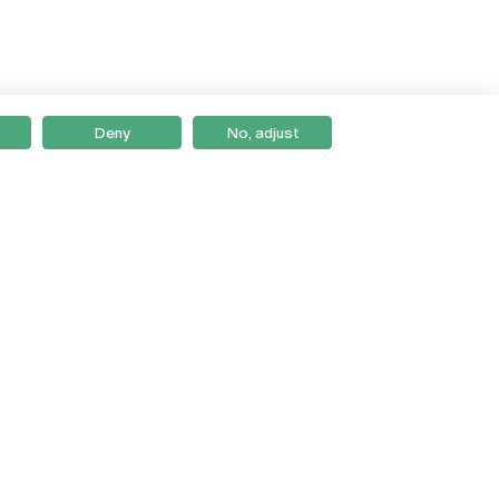
Deny
No, adjust
Braga
Lisboa
Porto
Viseu