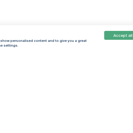
Accept all
, show personalised content and to give you a great
e settings.
Online
© 2026
Universidade
Católica
s
Portuguesa
hegar
Política de
ter
Privacidade
Termos &
Condições
Direitos do Titular
dos Dados
Entidades Financiadoras