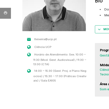
Bio
Do
Me
MOS
lteixeira@ucp.pt
Ciência UCP
Progr
Horário de Atendimento: Sex. 10:00 –
Gestão
11:30 (Mod. Gest. Audiovisual) / 11:30 –
13:00 (CTA)
Módul
Ciênci
14:00 – 15:30 (Gest. Proj. e Plano Neg
Tecno
ocios) / 15:30 – 17:00 (Práticas Creativ
ais) / Sala EA105
Área a
Som e