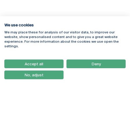
We use cookies
We may place these for analysis of our visitor data, to improve our
Rua Diogo Botelho 1327
Campus Online
website, show personalised content and to give you a great website
4169-005 Porto
Webmail
experience. For more information about the cookies we use open the
+351 226 196 240
Intranet
settings.
Email:
artes@ucp.pt
Serviços
Como Chegar
Accept all
Deny
Newsletter
No, adjust
© 2026
Braga
Universidade Católica
Lisboa
Portuguesa
Porto
Viseu
Política de Privacidade
Termos & Condições
Direitos do Titular dos