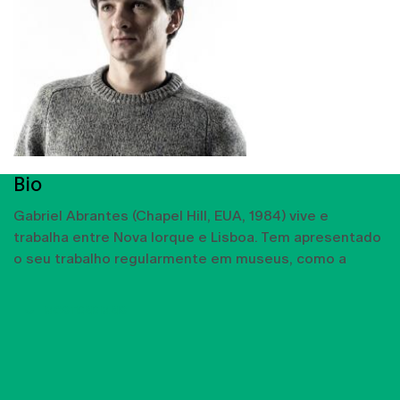
Bio
Gabriel Abrantes (Chapel Hill, EUA, 1984) vive e
trabalha entre Nova Iorque e Lisboa. Tem apresentado
o seu trabalho regularmente em museus, como a
MOSTRAR MAIS