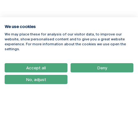
We use cookies
We may place these for analysis of our visitor data, to improve our
Rua Diogo Botelho 1327
Campus Online
website, show personalised content and to give you a great website
4169-005 Porto
Webmail
experience. For more information about the cookies we use open the
+351 226 196 240
Intranet
settings.
Email:
artes@ucp.pt
Serviços
Como Chegar
Accept all
Deny
Newsletter
No, adjust
© 2026
Braga
Universidade Católica
Lisboa
Portuguesa
Porto
Viseu
Política de Privacidade
Termos & Condições
Direitos do Titular dos