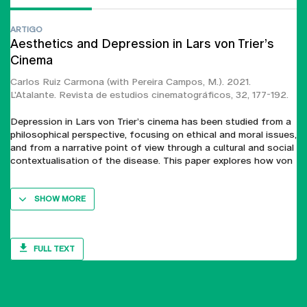
ARTIGO
Aesthetics and Depression in Lars von Trier’s
Cinema
Carlos Ruiz Carmona
(with Pereira Campos, M.). 2021.
L'Atalante. Revista de estudios cinematográficos, 32, 177-192.
Depression in Lars von Trier’s cinema has been studied from a
philosophical perspective, focusing on ethical and moral issues,
and from a narrative point of view through a cultural and social
contextualisation of the disease. This paper explores how von
SHOW MORE
FULL TEXT