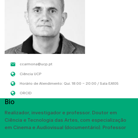
ccarmona@ucp.pt
Ciência UCP
Horário de Atendimento: Qui. 18:00 – 20:00 / Sala EA105
ORCID
Bio
Realizador, investigador e professor. Doutor em
Ciência e Tecnologia das Artes, com especialização
em Cinema e Audiovisual (documentário). Professor