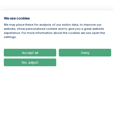
We use cookies
We may place these for analysis of our visitor data, to improve our
Rua Diogo Botelho 1327
Campus Online
website, show personalised content and to give you a great website
4169-005 Porto
Webmail
experience. For more information about the cookies we use open the
+351 226 196 240
Intranet
settings.
Email:
artes@ucp.pt
Serviços
Como Chegar
Accept all
Deny
Newsletter
No, adjust
© 2026
Braga
Universidade Católica
Lisboa
Portuguesa
Porto
Viseu
Política de Privacidade
Termos & Condições
Direitos do Titular dos
Dados