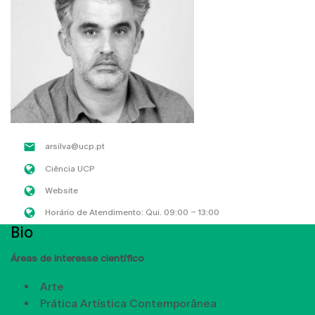
arsilva@ucp.pt
Ciência UCP
Website
Horário de Atendimento: Qui. 09:00 – 13:00
Bio
Áreas de interesse científico
Arte
Prática Artística Contemporânea