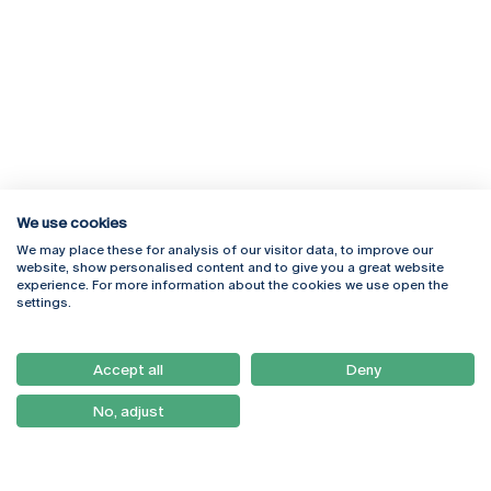
We use cookies
We may place these for analysis of our visitor data, to improve our
Rua Diogo Botelho 1327
Campus Online
website, show personalised content and to give you a great website
4169-005 Porto
Webmail
experience. For more information about the cookies we use open the
+351 226 196 240
Intranet
settings.
Email:
artes@ucp.pt
Serviços
Como Chegar
Accept all
Deny
Newsletter
No, adjust
© 2026
Braga