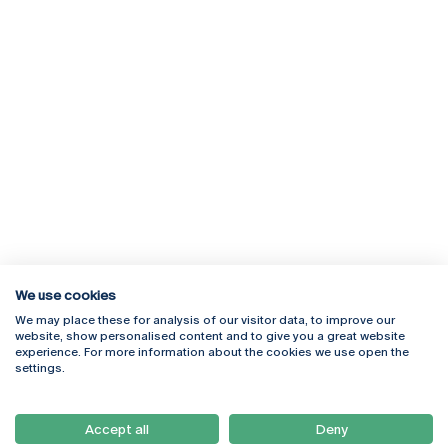
We use cookies
We may place these for analysis of our visitor data, to improve our
Rua Diogo Botelho 1327
Campus Online
website, show personalised content and to give you a great website
4169-005 Porto
Webmail
experience. For more information about the cookies we use open the
+351 226 196 240
Intranet
settings.
Email:
artes@ucp.pt
Serviços
Como Chegar
Accept all
Deny
Newsletter