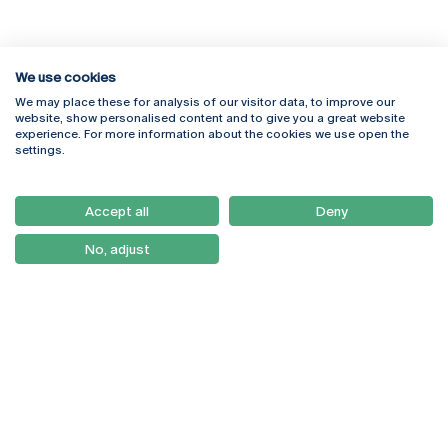
We use cookies
We may place these for analysis of our visitor data, to improve our
Rua Diogo Botelho 1327
Campus Online
website, show personalised content and to give you a great website
4169-005 Porto
Webmail
experience. For more information about the cookies we use open the
+351 226 196 240
Intranet
settings.
Email:
artes@ucp.pt
Serviços
Como Chegar
Accept all
Deny
Newsletter
No, adjust
© 2026
Braga
Universidade Católica
Lisboa
Portuguesa
Porto
Viseu
Política de Privacidade
Termos & Condições
Direitos do Titular dos
Dados