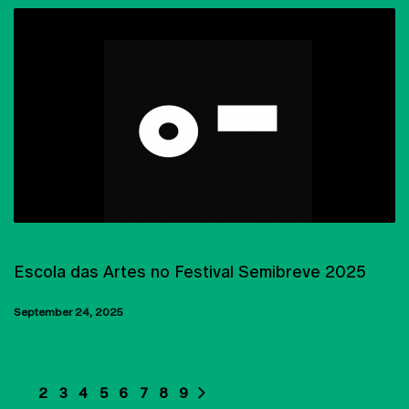
EXPOSIÇÕES
Escola das Artes no Festival Semibreve 2025
September 24, 2025
1
2
3
4
5
6
7
8
9