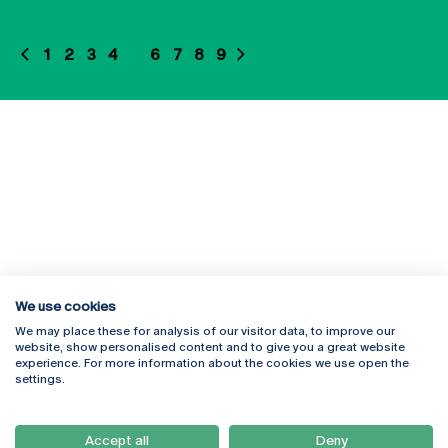
1
2
3
4
5
6
7
8
9
We use cookies
We may place these for analysis of our visitor data, to improve our
Rua Diogo Botelho 1327
Campus Online
website, show personalised content and to give you a great website
4169-005 Porto
Webmail
experience. For more information about the cookies we use open the
+351 226 196 240
Intranet
settings.
Email:
artes@ucp.pt
Serviços
Como Chegar
Accept all
Deny