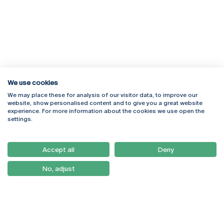
We use cookies
We may place these for analysis of our visitor data, to improve our
Rua Diogo Botelho 1327
Campus Online
website, show personalised content and to give you a great website
4169-005 Porto
Webmail
experience. For more information about the cookies we use open the
+351 226 196 240
Intranet
settings.
Email:
artes@ucp.pt
Serviços
Como Chegar
Accept all
Deny
Newsletter
No, adjust
© 2026
Braga
Universidade Católica
Lisboa
Portuguesa
Porto