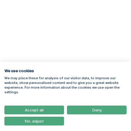
We use cookies
We may place these for analysis of our visitor data, to improve our
Rua Diogo Botelho 1327
Campus Online
website, show personalised content and to give you a great website
4169-005 Porto
Webmail
experience. For more information about the cookies we use open the
+351 226 196 240
Intranet
settings.
Email:
artes@ucp.pt
Serviços
Como Chegar
Accept all
Deny
Newsletter
No, adjust