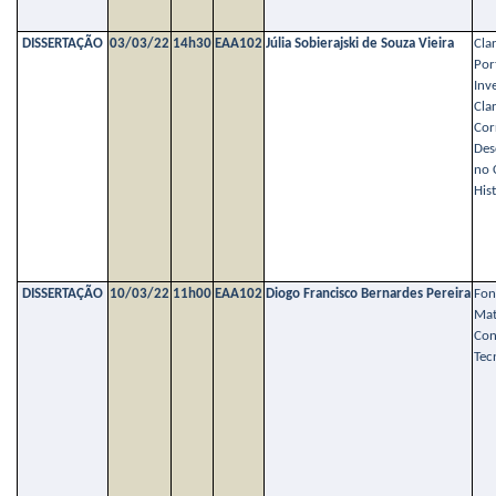
DISSERTAÇÃO
03/03/22
14h30
EAA102
Júlia Sobierajski de Souza Vieira
Cla
Por
Inv
Cla
Cor
Des
no 
His
DISSERTAÇÃO
10/03/22
11h00
EAA102
Diogo Francisco Bernardes Pereira
Fon
Mat
Con
Tec