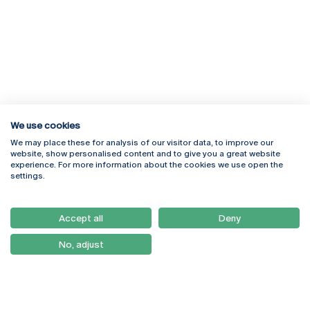
We use cookies
We may place these for analysis of our visitor data, to improve our
Rua Diogo Botelho 1327
Campus Online
website, show personalised content and to give you a great website
4169-005 Porto
Webmail
experience. For more information about the cookies we use open the
+351 226 196 240
Intranet
settings.
Email:
artes@ucp.pt
Serviços
Como Chegar
Accept all
Deny
Newsletter
No, adjust
© 2026
Braga
Universidade Católica
Lisboa