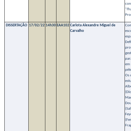
con
‘Th
Pro
DISSERTAÇÃO
17/02/22
14h30
EAA102
Carlota Alexandre Miguel de
Con
Carvalho
esc
esp
Def
pro
ges
par
em 
pét
Os 
est
Alb
(Di
Mac
Dou
(Sa
Fey
(Fe
Fra