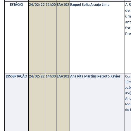
A 
ESTÁGIO
24/02/22
11h00
EAA102
Raquel Sofia Araújo Lima
de 
um
ant
fo
Por
DISSERTAÇÃO
24/02/22
14h30
EAA102
Ana Rita Martins Peixoto Xavier
Con
Túm
Joã
XVI
Anç
Mos
do 