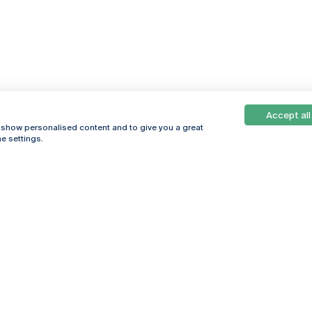
Accept all
, show personalised content and to give you a great
e settings.
Online
© 2026
Universidade
Católica
s
Portuguesa
hegar
Política de
ter
Privacidade
Termos &
Condições
Direitos do Titular
dos Dados