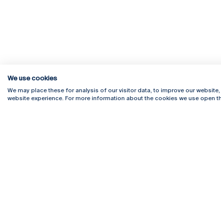
We use cookies
We may place these for analysis of our visitor data, to improve our website
website experience. For more information about the cookies we use open th
Rua Diogo Botelho 1327
Campus 
4169-005 Porto
Webmail
+351 226 196 240
Intranet
Email:
artes@ucp.pt
Serviço
Como C
Newslet