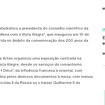
M
tedrático e presidente do conselho científico da
L
 Mesa com a Vista Alegre", que inaugurou em 10 de
E
nserida no âmbito da comemoração dos 200 anos da
e
M
as Artes organizou uma exposição centrada na
ista Alegre, desde os serviços do romantismo
rt Déco", da influência francesa à oriental, com
ados pelos diversos documentos à mesa, com menus
colau II da Rússia ou o kaiser Guilherme II da