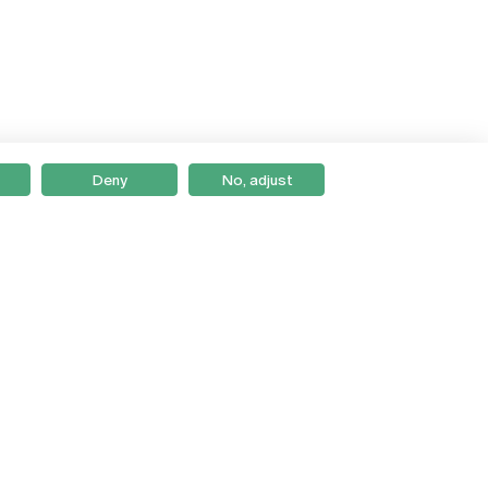
Deny
No, adjust
Braga
Lisboa
Porto
Viseu